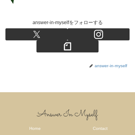
answer-in-myselfをフォローする
answer-in-myself
Home
Contact