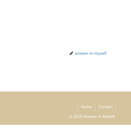
answer-in-myself
Home
Contact
© 2018 Answer in Myself.